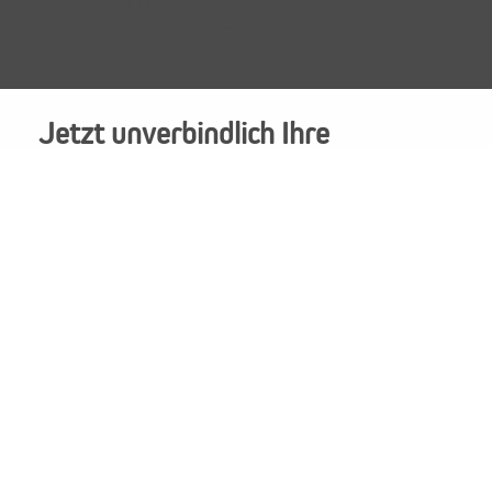
Auf Wunsch Organisation von Unterkünften,
Stadtführern, Eintrittskarten, Reservierungen in
Gastronomiebetrieben, Rahmenprogrammen und uvm
Jetzt unverbindlich Ihre
Gruppenreise anfragen
.
Ansprechpartner
Vorname
*
Nachname
*
Firma / Schule / Verein