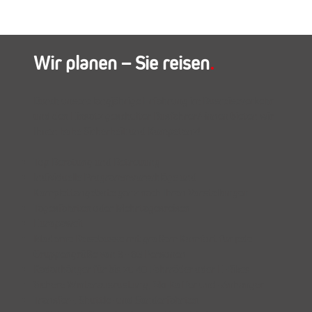
Wir planen – Sie reisen
.
Durch unsere langjährige Erfahrung im Busreiseverkehr
und den Einsatz geschulter Busfahrer/-innen bieten wir
Ihnen hohe Sicherheit und Kompetenz!
Top Beratung und Betreuung
Individuelle Programmvorschläge und
Komplettangebote ganz nach Ihren Vorstellungen
Tagesfahrten oder Mehrtagesreisen
Europaweit
Moderne Reisebusse mit großem Komfort für jede
Gruppengröße von 9 - 83 Personen
Radanhänger für bis zu 40 Fahrräder oder E-Bikes
Sichere Winterausrüstung, Ski-Koffer und -Anhänger
Transfer-, Shuttle- und Sonderfahrten