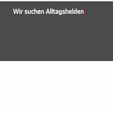
Wir suchen Alltagshelden
!
Als stetig expandierendes Unternehmen suchen wir
motivierte Mitarbeiter (m|w|d), die unsere Philosophie
"Wir verstehen Reisen" sowohl hinter den Kulissen, als
auch direkt mit dem Kunden zum Erfolg bringen. Sie
möchten Teil unseres Cermak-Teams werden? Wir
freuen uns auf Ihre
Bewerbung
!