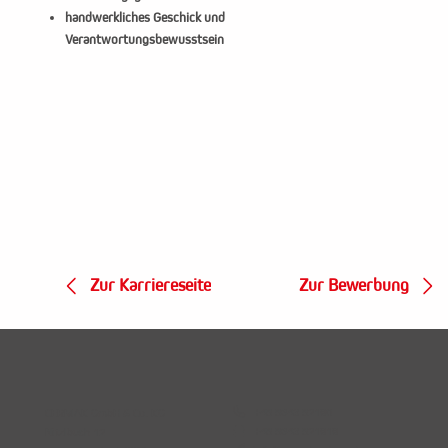
handwerkliches Geschick und
Verantwortungsbewusstsein
Zur Bewerbung
Zur Karriereseite

+49 9643 92180
CERMAK GmbH & Co. KG

+49 9643 921818
Nitzlbuch 12