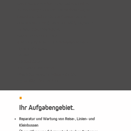
unbefristeten Arbeitsvertrag und betriebliche
Altersvorsorge, Urlaubs- und Weihnachtsgeld
festgelegte Steigerung des Gehalts und des
Urlaubsanspruchs (je nach Beschäftigungsdauer)
umfangreiche Einarbeitung
junges, motiviertes Team
modern ausgestatteten Arbeitsplatz in unserer
eigenen Werkstatt
JobRad
Arbeitskleidung
Telefonkostenzuschuss
Mitarbeiterrabatt im Reisesortiment
regelmäßige Firmenfeiern
Ihr Aufgabengebiet.
Reparatur und Wartung von Reise-, Linien- und
Kleinbussen