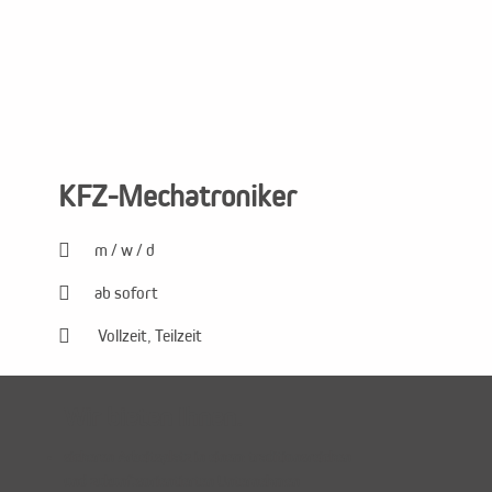
KFZ-Mechatroniker

m / w / d

ab sofort
Vollzeit, Teilzeit

Wir bieten Ihnen.
sicheren Arbeitsplatz in einem traditionsreichen
und zukunftsorientierten Unternehmen