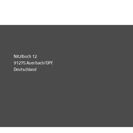
Kontakt
.
CERMAK GmbH & Co. KG
Nitzlbuch 12
91275 Auerbach/OPf.
Deutschland

+49 9643 92180
+49 9643 921818

info@cermak-reisen.de

Öffnungszeiten:
Montag - Freitag
08:00 - 17:00 Uhr