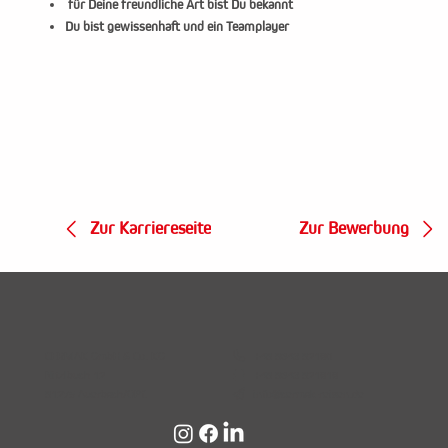
für Deine freundliche Art bist Du bekannt
Du bist gewissenhaft und ein Teamplayer
Zur Bewerbung
Zur Karriereseite

+49 9643 92180
CERMAK GmbH & Co. KG

+49 9643 921818
Nitzlbuch 12

info@cermak-reisen.de
91275 Auerbach/OPf.