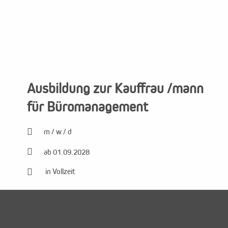
Ausbildung zur Kauffrau /mann
für Büromanagement

m / w / d

ab 01.09.2028
in Vollzeit

Wir bieten dir.
sicheren Arbeitsplatz in einem traditionsreichen