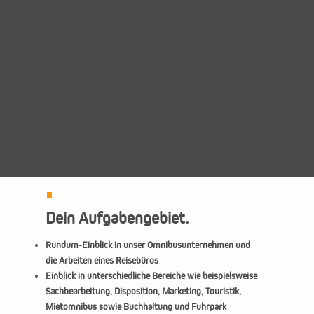
und zukunftsorientierten Unternehmen
umfangreiche Betreuung während der gesamten
Ausbildung
junges, motiviertes Team
modern ausgestatteten Arbeitsplatz in unserem
moderne Büro
Arbeitskleidung
Telefonkostenzuschuss
Mitarbeiterrabatt im Reisesortiment
regelmäßige Firmenfeiern
Dein Aufgabengebiet.
Rundum-Einblick in unser Omnibusunternehmen und
die Arbeiten eines Reisebüros
Einblick in unterschiedliche Bereiche wie beispielsweise
Sachbearbeitung, Disposition, Marketing, Touristik,
Mietomnibus sowie Buchhaltung und Fuhrpark